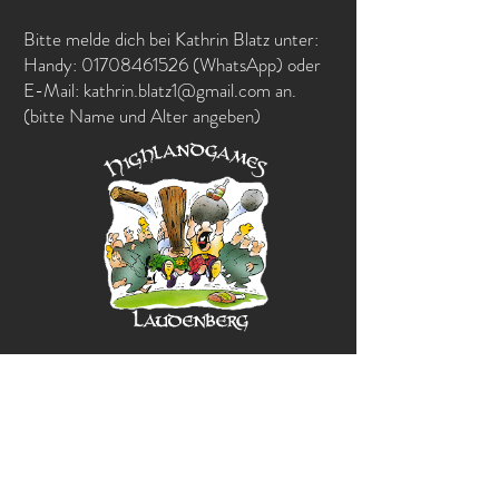
Bitte melde dich bei Kathrin Blatz unter:
Handy: 01708461526 (WhatsApp) oder
E-Mail: kathrin.blatz1@gmail.com an.
(bitte Name und Alter angeben)