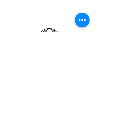
Eine direkte Kontaktaufnahme zu
den jeweiligen Funktionären/
Verantwortlichen kann über
die
einzelnen Seiten im Hauptmenü
(
Unser Verein
) erfolgen.
Webmaster
webmaster(at)fv-laudenberg.de
Datenschutz
Impressum